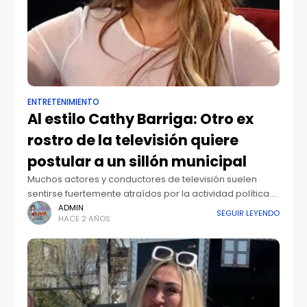
ENTRETENIMIENTO
Al estilo Cathy Barriga: Otro ex
rostro de la televisión quiere
postular a un sillón municipal
Muchos actores y conductores de televisión suelen
sentirse fuertemente atraídos por la actividad política.
Marisela Santibáñez, Maite Orsini y Carolina Marzán, por
ADMIN
SEGUIR LEYENDO
HACE 2 AÑOS
ejemplo, actualmente son diputadas de la República.
Con