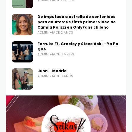
ADMIN
HACE 2 MESES
De imputada a estrella de contenidos
para adultos: Se filtró primer video de
Camila Polizzi en OnlyFans chileno
ADMIN
HACE 2 AÑOS
Farruko Ft. Greeicy y Steve Aoki – Ya Pa
Que
ADMIN
HACE 3 MESES
Juhn – Madrid
ADMIN
HACE 3 AÑOS