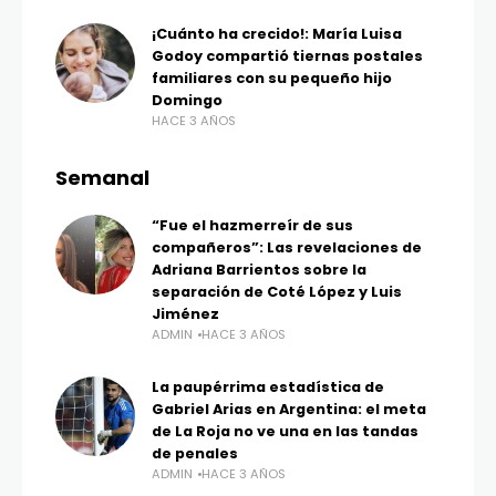
¡Cuánto ha crecido!: María Luisa
Godoy compartió tiernas postales
familiares con su pequeño hijo
Domingo
HACE 3 AÑOS
Semanal
“Fue el hazmerreír de sus
compañeros”: Las revelaciones de
Adriana Barrientos sobre la
separación de Coté López y Luis
Jiménez
ADMIN
HACE 3 AÑOS
La paupérrima estadística de
Gabriel Arias en Argentina: el meta
de La Roja no ve una en las tandas
de penales
ADMIN
HACE 3 AÑOS