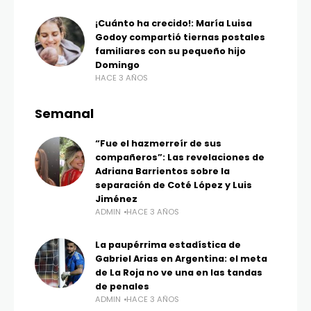
¡Cuánto ha crecido!: María Luisa
Godoy compartió tiernas postales
familiares con su pequeño hijo
Domingo
HACE 3 AÑOS
Semanal
“Fue el hazmerreír de sus
compañeros”: Las revelaciones de
Adriana Barrientos sobre la
separación de Coté López y Luis
Jiménez
ADMIN
HACE 3 AÑOS
La paupérrima estadística de
Gabriel Arias en Argentina: el meta
de La Roja no ve una en las tandas
de penales
ADMIN
HACE 3 AÑOS