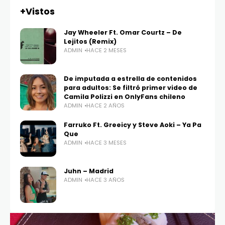
+Vistos
Jay Wheeler Ft. Omar Courtz – De
Lejitos (Remix)
ADMIN
HACE 2 MESES
De imputada a estrella de contenidos
para adultos: Se filtró primer video de
Camila Polizzi en OnlyFans chileno
ADMIN
HACE 2 AÑOS
Farruko Ft. Greeicy y Steve Aoki – Ya Pa
Que
ADMIN
HACE 3 MESES
Juhn – Madrid
ADMIN
HACE 3 AÑOS