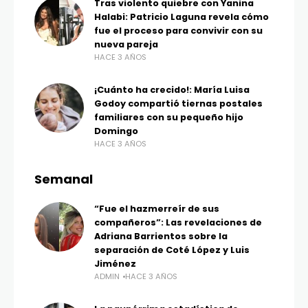
Tras violento quiebre con Yanina
Halabi: Patricio Laguna revela cómo
fue el proceso para convivir con su
nueva pareja
HACE 3 AÑOS
¡Cuánto ha crecido!: María Luisa
Godoy compartió tiernas postales
familiares con su pequeño hijo
Domingo
HACE 3 AÑOS
Semanal
“Fue el hazmerreír de sus
compañeros”: Las revelaciones de
Adriana Barrientos sobre la
separación de Coté López y Luis
Jiménez
ADMIN
HACE 3 AÑOS