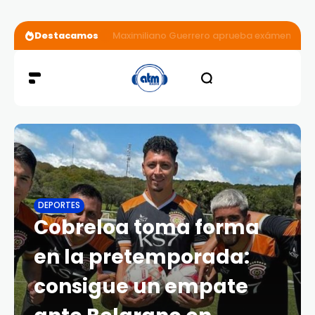
Destacamos
Maximiliano Guerrero aprueba exámenes médi
DEPORTES
Cobreloa toma forma
en la pretemporada:
consigue un empate