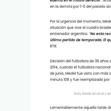
edema en el muslo derecho
”. Ant
en la derrota por 1-0 del pasado 
Por la urgencia del momento, Mede
situación que vive el cuadro brasil
entrenador argentino. “
No esta rec
último partido de temporada. El q
BTB.
Decisión del futbolista de 36 años 
2014, cuando el futbolista nacional 
de junio, Medel fue visto con más d
minuto 108 y fue reemplazado por J
Gary Medel dio el ok y e
Lamentablemente aquella tarde de 