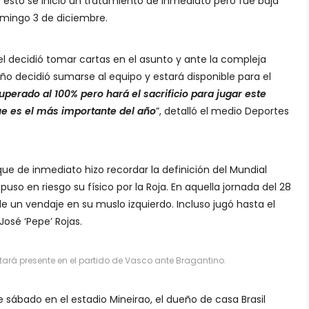
e esto se inició un tratamiento de inmediato pero fue baja
domingo 3 de diciembre.
l decidió tomar cartas en el asunto y ante la compleja
eño decidió sumarse al equipo y estará disponible para el
uperado al 100% pero hará el sacrificio para jugar este
ue es el más importante del año
”, detalló el medio Deportes
que de inmediato hizo recordar la definición del Mundial
puso en riesgo su físico por la Roja. En aquella jornada del 28
e un vendaje en su muslo izquierdo. Incluso jugó hasta el
osé ‘Pepe’ Rojas.
stará presente en el partido de Vasco ante Bragantino.
sábado en el estadio Mineirao, el dueño de casa Brasil