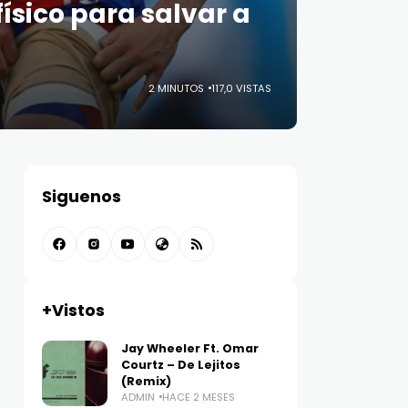
ísico para salvar a
2 MINUTOS
117,0 VISTAS
Siguenos
+Vistos
Jay Wheeler Ft. Omar
Courtz – De Lejitos
(Remix)
ADMIN
HACE 2 MESES