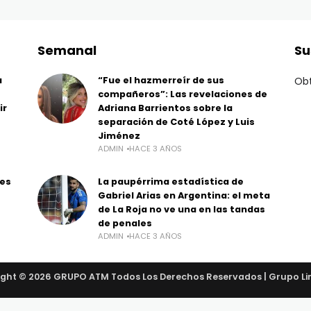
Semanal
Su
a
“Fue el hazmerreír de sus
Obt
compañeros”: Las revelaciones de
ir
Adriana Barrientos sobre la
separación de Coté López y Luis
Jiménez
ADMIN
HACE 3 AÑOS
les
La paupérrima estadística de
Gabriel Arias en Argentina: el meta
de La Roja no ve una en las tandas
de penales
ADMIN
HACE 3 AÑOS
ght © 2026 GRUPO ATM Todos Los Derechos Reservados | Grupo Li