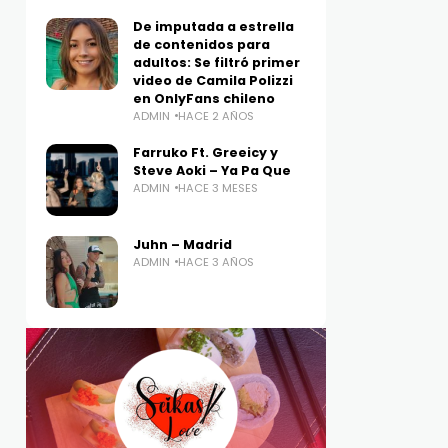
De imputada a estrella
de contenidos para
adultos: Se filtró primer
video de Camila Polizzi
en OnlyFans chileno
ADMIN
HACE 2 AÑOS
Farruko Ft. Greeicy y
Steve Aoki – Ya Pa Que
ADMIN
HACE 3 MESES
Juhn – Madrid
ADMIN
HACE 3 AÑOS