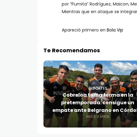
por “Pumita” Rodríguez, Maicon, Med
Mientras que en ataque se integra
Apareció primero en
Bola Vip
Te Recomendamos
DEPORTES
Cobreloa toma forma en la
pretemporada: consigue un
empate ante Belgrano en Córd
HACE 3 AÑOS