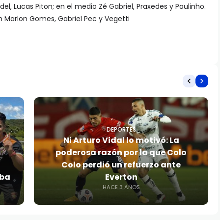
el, Lucas Piton; en el medio Zé Gabriel, Praxedes y Paulinho.
n Marlon Gomes, Gabriel Pec y Vegetti
DEPORTES
Ni Arturo Vidal lo motivó: La
poderosa razón por la que Colo
Colo perdió un refuerzo ante
oba
Everton
HACE 3 AÑOS