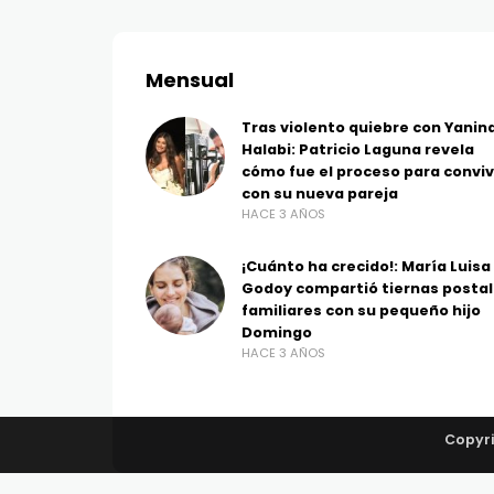
Mensual
Tras violento quiebre con Yanin
Halabi: Patricio Laguna revela
cómo fue el proceso para conviv
con su nueva pareja
HACE 3 AÑOS
¡Cuánto ha crecido!: María Luisa
Godoy compartió tiernas posta
familiares con su pequeño hijo
Domingo
HACE 3 AÑOS
Copyri