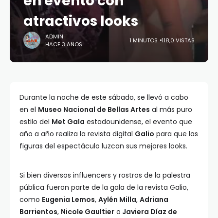
en evento con
atractivos looks
ADMIN
1 MINUTOS
118,0 VISTAS
HACE 3 AÑOS
Durante la noche de este sábado, se llevó a cabo
en el
Museo Nacional de Bellas Artes
al más puro
estilo del
Met Gala
estadounidense, el evento que
año a año realiza la revista digital
Galio
para que las
figuras del espectáculo luzcan sus mejores looks.
Si bien diversos influencers y rostros de la palestra
pública fueron parte de la gala de la revista Galio,
como
Eugenia Lemos
,
Aylén Milla
,
Adriana
Barrientos
,
Nicole Gaultier
o
Javiera Díaz de