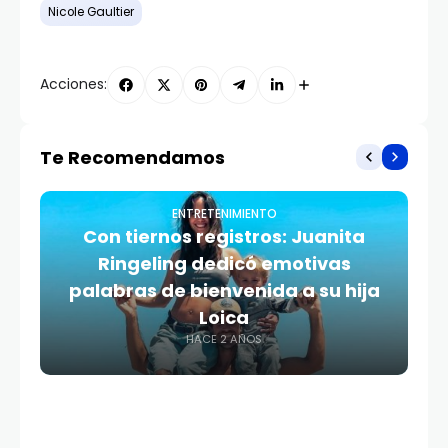
Nicole Gaultier
Acciones:
Te Recomendamos
ENTRETENIMIENTO
Con tiernos registros: Juanita
Ringeling dedicó emotivas
palabras de bienvenida a su hija
Loica
HACE 2 AÑOS