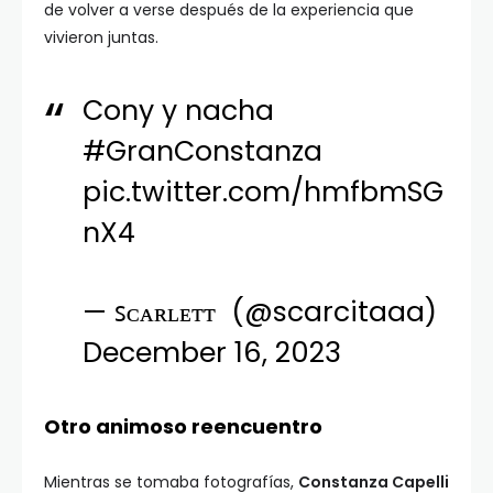
de volver a verse después de la experiencia que
vivieron juntas.
Cony y nacha
#GranConstanza
pic.twitter.com/hmfbmSG
nX4
— ꜱᴄᴀʀʟᴇᴛᴛ ︎ (@scarcitaaa)
December 16, 2023
Otro animoso reencuentro
Mientras se tomaba fotografías,
Constanza Capelli