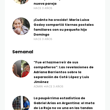
nueva pareja
HACE 3 AÑOS
¡Cuánto ha crecido!: María Luisa
Godoy compartió tiernas postales
familiares con su pequeño hijo
Domingo
HACE 3 AÑOS
Semanal
“Fue el hazmerreír de sus
compañeros”: Las revelaciones de
Adriana Barrientos sobre la
separación de Coté López y Luis
Jiménez
ADMIN
HACE 3 AÑOS
La paupérrima estadística de
Gabriel Arias en Argentina: el meta
de La Roja no ve una en las tandas