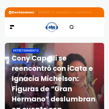
Destacamos
DEEIKEL Ft. Hamilton – Costa Rica
ENTRETENIMIENTO
Cony Capelli se
reencontró con iCata e
Ignacia Michelson:
Figuras de “Gran
Hermano” deslumbran