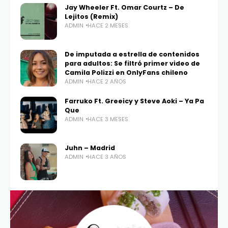
Jay Wheeler Ft. Omar Courtz – De
Lejitos (Remix)
ADMIN
HACE 2 MESES
De imputada a estrella de contenidos
para adultos: Se filtró primer video de
Camila Polizzi en OnlyFans chileno
ADMIN
HACE 2 AÑOS
Farruko Ft. Greeicy y Steve Aoki – Ya Pa
Que
ADMIN
HACE 3 MESES
Juhn – Madrid
ADMIN
HACE 3 AÑOS