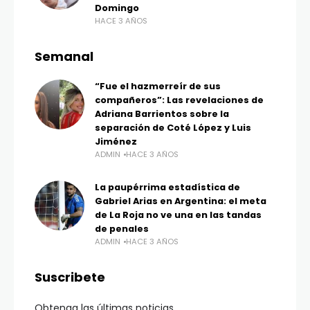
Domingo
HACE 3 AÑOS
Semanal
“Fue el hazmerreír de sus
compañeros”: Las revelaciones de
Adriana Barrientos sobre la
separación de Coté López y Luis
Jiménez
ADMIN
HACE 3 AÑOS
La paupérrima estadística de
Gabriel Arias en Argentina: el meta
de La Roja no ve una en las tandas
de penales
ADMIN
HACE 3 AÑOS
Suscribete
Obtenga las últimas noticias