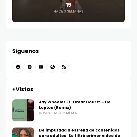
19
HACE 3 SEMANAS
Siguenos
+Vistos
Jay Wheeler Ft. Omar Courtz – De
Lejitos (Remix)
ADMIN
HACE 2 MESES
De imputada a estrella de contenidos
para adultos: Se filtró primer video de