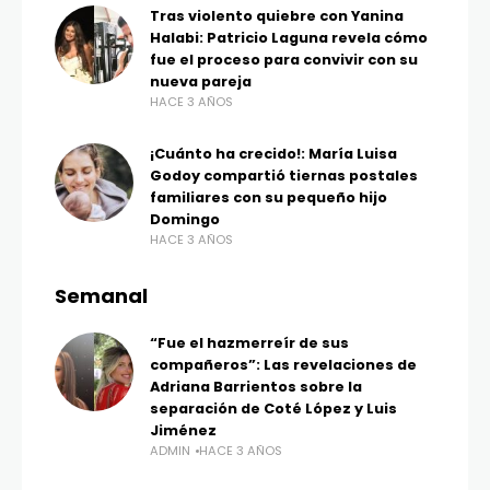
Tras violento quiebre con Yanina
Halabi: Patricio Laguna revela cómo
fue el proceso para convivir con su
nueva pareja
HACE 3 AÑOS
¡Cuánto ha crecido!: María Luisa
Godoy compartió tiernas postales
familiares con su pequeño hijo
Domingo
HACE 3 AÑOS
Semanal
“Fue el hazmerreír de sus
compañeros”: Las revelaciones de
Adriana Barrientos sobre la
separación de Coté López y Luis
Jiménez
ADMIN
HACE 3 AÑOS