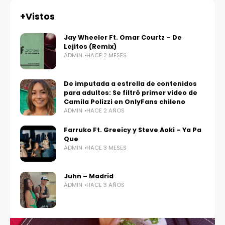
+Vistos
Jay Wheeler Ft. Omar Courtz – De
Lejitos (Remix)
ADMIN
HACE 2 MESES
De imputada a estrella de contenidos
para adultos: Se filtró primer video de
Camila Polizzi en OnlyFans chileno
ADMIN
HACE 2 AÑOS
Farruko Ft. Greeicy y Steve Aoki – Ya Pa
Que
ADMIN
HACE 3 MESES
Juhn – Madrid
ADMIN
HACE 3 AÑOS