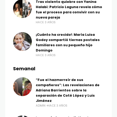
Tras violento quiebre con Yanina
Halabi: Patricio Laguna revela cómo
fue el proceso para convivir con su
nueva pareja
HACE 3 AÑOS
¡Cuánto ha crecido!: María Luisa
Godoy compartió tiernas postales
familiares con su pequeño hijo
Domingo
HACE 3 AÑOS
Semanal
“Fue el hazmerreír de sus
compañeros”: Las revelaciones de
Adriana Barrientos sobre la
separación de Coté López y Luis
Jiménez
ADMIN
HACE 3 AÑOS