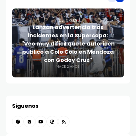
DEPORTES
Lanzan advertencia tras
incidentes en la Supercopa:
"Veo muy difícil que le autoricen
público a Colo Colo en Mendoza
con Godoy Cruz"
HACE 2 AÑOS
Siguenos