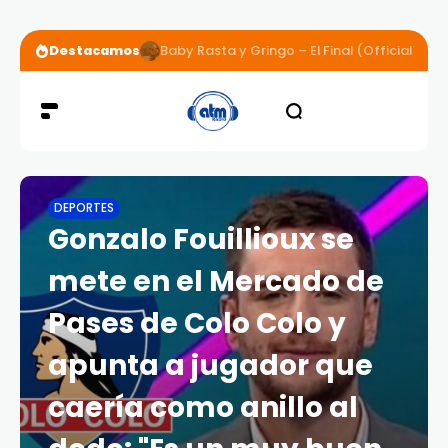
Destacamos
Baby Rasta y Gringo – El Final (Official Vide
DEPORTES
Gonzalo Fouillioux se
mete en el Mercado de
Pases de Colo Colo y
apunta a jugador que
caería como anillo al