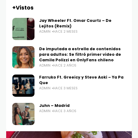
+Vistos
Jay Wheeler Ft. Omar Courtz – De
Lejitos (Remix)
ADMIN
HACE 2 MESES
De imputada a estrella de contenidos
para adultos: Se filtró primer video de
Camila Polizzi en OnlyFans chileno
ADMIN
HACE 2 AÑOS
Farruko Ft. Greeicy y Steve Aoki – Ya Pa
Que
ADMIN
HACE 3 MESES
Juhn – Madrid
ADMIN
HACE 3 AÑOS