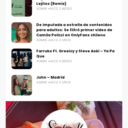
Lejitos (Remix)
ADMIN
HACE 2 MESES
De imputada a estrella de contenidos
para adultos: Se filtró primer video de
Camila Polizzi en OnlyFans chileno
ADMIN
HACE 2 AÑOS
Farruko Ft. Greeicy y Steve Aoki – Ya Pa
Que
ADMIN
HACE 3 MESES
Juhn – Madrid
ADMIN
HACE 3 AÑOS