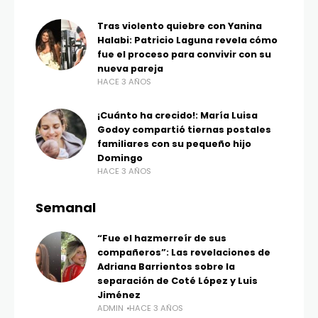
Tras violento quiebre con Yanina
Halabi: Patricio Laguna revela cómo
fue el proceso para convivir con su
nueva pareja
HACE 3 AÑOS
¡Cuánto ha crecido!: María Luisa
Godoy compartió tiernas postales
familiares con su pequeño hijo
Domingo
HACE 3 AÑOS
Semanal
“Fue el hazmerreír de sus
compañeros”: Las revelaciones de
Adriana Barrientos sobre la
separación de Coté López y Luis
Jiménez
ADMIN
HACE 3 AÑOS