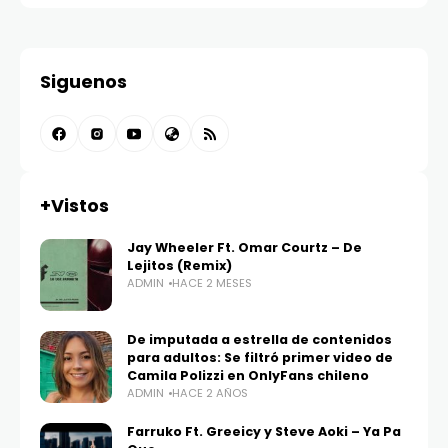
Siguenos
+Vistos
Jay Wheeler Ft. Omar Courtz – De
Lejitos (Remix)
ADMIN
HACE 2 MESES
De imputada a estrella de contenidos
para adultos: Se filtró primer video de
Camila Polizzi en OnlyFans chileno
ADMIN
HACE 2 AÑOS
Farruko Ft. Greeicy y Steve Aoki – Ya Pa