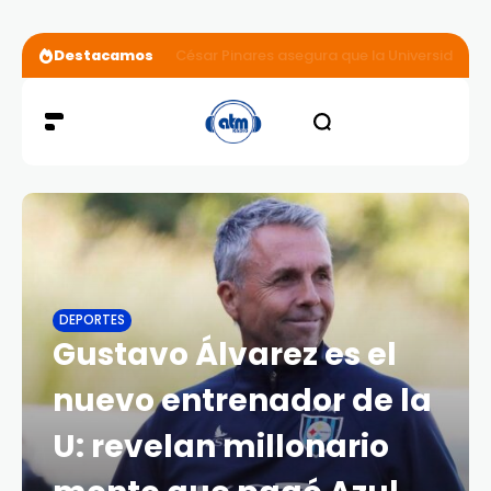
Destacamos
César Pinares asegura que la Universidad Cat
DEPORTES
Gustavo Álvarez es el
nuevo entrenador de la
U: revelan millonario