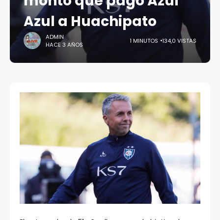
monto que pagó Azul
Azul a Huachipato
ADMIN
1 MINUTOS
134,0 VISTAS
HACE 3 AÑOS