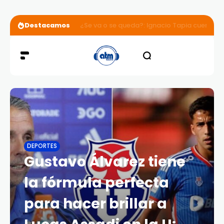
Destacamos
¿Se va o se queda?: Ignacio Tapia cuenta la 
DEPORTES
Gustavo Álvarez tiene
la fórmula perfecta
para hacer brillar a