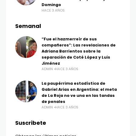
Domingo
HACE 3 AÑOS
Semanal
“Fue el hazmerreír de sus
compañeros”: Las revelaciones de
Adriana Barrientos sobre la
separación de Coté López y Luis
Jiménez
ADMIN
HACE 3 AÑOS
La paupérrima estadística de
Gabriel Arias en Argentina: el meta
de La Roja no ve una en las tandas
de penales
ADMIN
HACE 3 AÑOS
Suscribete