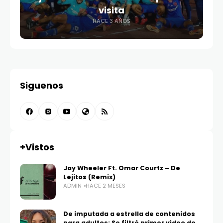
visita
HACE 3 AÑOS
Siguenos
+Vistos
Jay Wheeler Ft. Omar Courtz – De
Lejitos (Remix)
ADMIN
HACE 2 MESES
De imputada a estrella de contenidos
para adultos: Se filtró primer video de