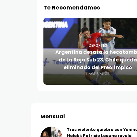
Te Recomendamos
DEPORTES
Argentina desata la hecatom
de La Roja Sub 23: Chile queda
eliminado del Preolímpico
HACE 3 AÑOS
Mensual
Tras violento quiebre con Yanin
Halabi: Patricio Laguna revela