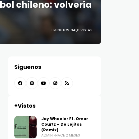
bol chileno: volvería
1 MINUTOS
141,0 VISTAS
Siguenos
+Vistos
Jay Wheeler Ft. Omar
Courtz – De Lejitos
(Remix)
ADMIN
HACE 2 MESES