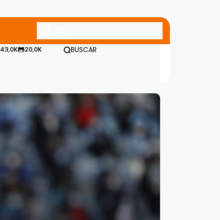
08
Ago
2026
43,0K
20,0K
BUSCAR