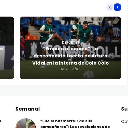
DEPORTES
be
“Empuja al equipo”: La
desconocida faceta de Arturo
Vidal en la interna de Colo Colo
HACE 2 AÑOS
Semanal
Su
a
“Fue el hazmerreír de sus
Obt
compañeros”: Las revelaciones de