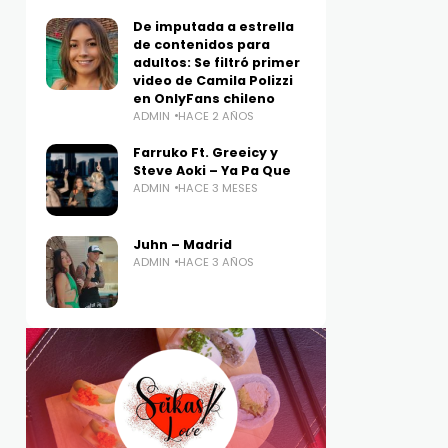
De imputada a estrella
de contenidos para
adultos: Se filtró primer
video de Camila Polizzi
en OnlyFans chileno
ADMIN
HACE 2 AÑOS
Farruko Ft. Greeicy y
Steve Aoki – Ya Pa Que
ADMIN
HACE 3 MESES
Juhn – Madrid
ADMIN
HACE 3 AÑOS