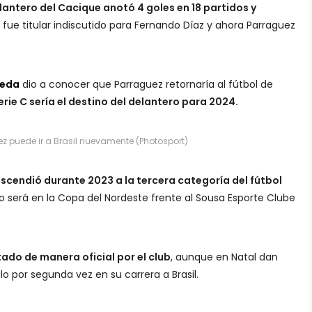
elantero del Cacique anotó 4 goles en 18 partidos y
o fue titular indiscutido para Fernando Díaz y ahora Parraguez
teda
dio a conocer que Parraguez retornaría al fútbol de
erie C sería el destino del delantero para 2024.
ez puede ir a Brasil nuevamente (Photosport)
escendió durante 2023 a la tercera categoría del fútbol
eno será en la Copa del Nordeste frente al Sousa Esporte Clube
ado de manera oficial por el club
, aunque en Natal dan
lo por segunda vez en su carrera a Brasil.