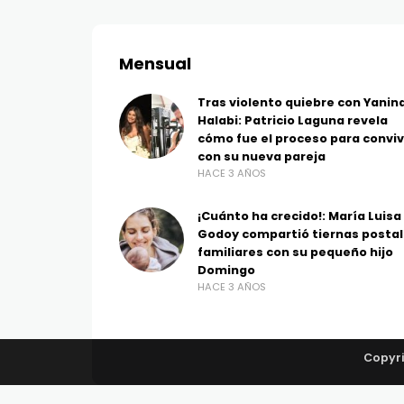
Mensual
Tras violento quiebre con Yanin
Halabi: Patricio Laguna revela
cómo fue el proceso para conviv
con su nueva pareja
HACE 3 AÑOS
¡Cuánto ha crecido!: María Luisa
Godoy compartió tiernas posta
familiares con su pequeño hijo
Domingo
HACE 3 AÑOS
Copyri