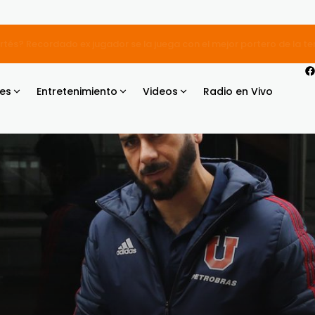
eventual paralización total del fútbol chileno y deja advertencia: "
es
Entretenimiento
Videos
Radio en Vivo