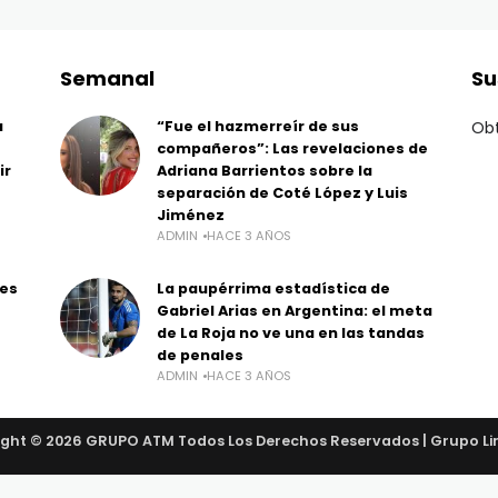
Semanal
Su
a
“Fue el hazmerreír de sus
Obt
compañeros”: Las revelaciones de
ir
Adriana Barrientos sobre la
separación de Coté López y Luis
Jiménez
ADMIN
HACE 3 AÑOS
les
La paupérrima estadística de
Gabriel Arias en Argentina: el meta
de La Roja no ve una en las tandas
de penales
ADMIN
HACE 3 AÑOS
ght © 2026 GRUPO ATM Todos Los Derechos Reservados | Grupo Li