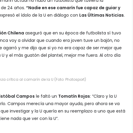
marín actual no hubo un futbolista que tuviera la
 de 24 años.
“Nadie en ese camarín fue capaz de guiar y
 expresó el ídolo de la U en diálogo con
Las Últimas Noticias
.
ión Chilena
aseguró que en su época de futbolista sí tuvo
nca voy a olvidar que cuando era joven tuve un bajón, no
 agarró y me dijo que si yo no era capaz de ser mejor que
 U y el más guatón del plantel, mejor me fuera. Al otro día
za crítica al camarín de la U (Foto: Photosport)
istóbal Campos
le faltó un
Tomatín Rojas
: “Claro y la U
nerlo. Campos merecía una mayor ayuda, pero ahora se va
que investigar y la U quería en su reemplazo a uno que está
tiene nada que ver con la U”.