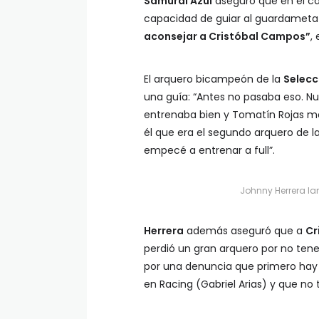
Samurai Azul
aseguró que en el ca
capacidad de guiar al guardameta
aconsejar a Cristóbal Campos”
,
El arquero bicampeón de la
Selecc
una guía: “Antes no pasaba eso. Nu
entrenaba bien y Tomatín Rojas me
él que era el segundo arquero de la
empecé a entrenar a full”.
Johnny Herrera lan
Herrera
además aseguró que a
Cr
perdió un gran arquero por no te
por una denuncia que primero hay 
en Racing (Gabriel Arias) y que no 