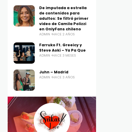
De imputada a estrella
de contenidos para
adultos: Se filtró primer
video de Camila Polizzi
en OnlyFans chileno
ADMIN
HACE 2 AÑOS
Farruko Ft. Greeicy y
Steve Aoki – Ya Pa Que
ADMIN
HACE 3 MESES
Juhn – Madrid
ADMIN
HACE 3 AÑOS