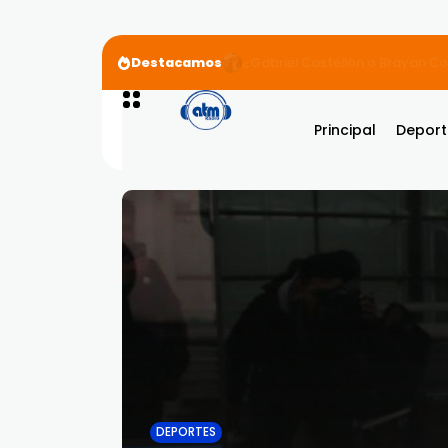
Destacamos
Jorge Pellicer reacciona a una 
Principal
Deport
DEPORTES