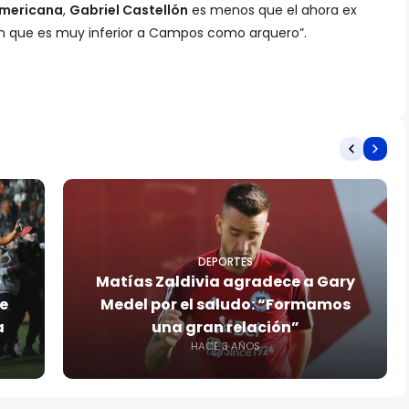
mericana
,
Gabriel Castellón
es menos que el ahora ex
lón que es muy inferior a Campos como arquero”.
DEPORTES
e
Matías Zaldivia agradece a Gary
e
Medel por el saludo: “Formamos
a
una gran relación”
HACE 3 AÑOS