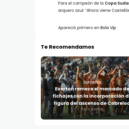
Para el campeón de la
Copa Suda
arquero azul: “Ahora viene Castel
Apareció primero en
Bola Vip
Te Recomendamos
DEPORTES
Everton remece el mercado d
fichajes con la incorporación d
figura del ascenso de Cobrelo
HACE 3 AÑOS