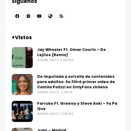
Siguenos
+Vistos
Jay Wheeler Ft. Omar Courtz – De
Lejitos (Remix)
ADMIN
HACE 2 MESES
De imputada a estrella de contenidos
para adultos: Se filtró primer video de
Camila Polizzi en OnlyFans chileno
ADMIN
HACE 2 AÑOS
Farruko Ft. Greeicy y Steve Aoki – Ya Pa
Que
ADMIN
HACE 3 MESES
Juhn – Madrid