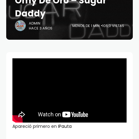
Omy De Oro – Sugar
Daddy
ADMIN
MENOS DE 1 MIN
105,0 VISTAS
HACE 3 AÑOS
Apareció primero en
IPauta