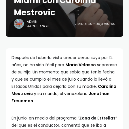
Miami con Carolina
Mestrovic
ADMIN
2 MINUTOS
100,0 VISTAS
HACE 3 AÑOS
Después de haberla visto crecer cerca suyo por 12
años, no ha sido fácil para
Mario Velasco
separarse
de su hija. Un momento que sabía que tenía fecha
y que se cumplió el mes de julio cuando la llevó a
Estados Unidos para dejarla con su madre,
Carolina
Mestrovic
y su marido, el venezolano
Jonathan
Freudman
.
En junio, en medio del programa “
Zona de Estrellas
”
del que es el conductor, comentó que se iba a