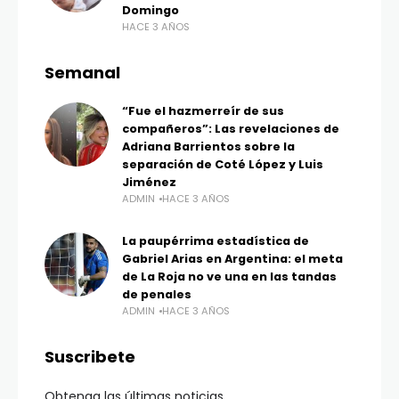
Domingo
HACE 3 AÑOS
Semanal
“Fue el hazmerreír de sus
compañeros”: Las revelaciones de
Adriana Barrientos sobre la
separación de Coté López y Luis
Jiménez
ADMIN
HACE 3 AÑOS
La paupérrima estadística de
Gabriel Arias en Argentina: el meta
de La Roja no ve una en las tandas
de penales
ADMIN
HACE 3 AÑOS
Suscribete
Obtenga las últimas noticias