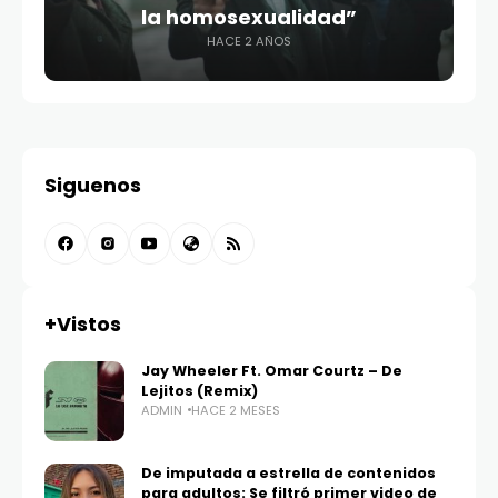
la homosexualidad”
HACE 2 AÑOS
Siguenos
+Vistos
Jay Wheeler Ft. Omar Courtz – De
Lejitos (Remix)
ADMIN
HACE 2 MESES
De imputada a estrella de contenidos
para adultos: Se filtró primer video de