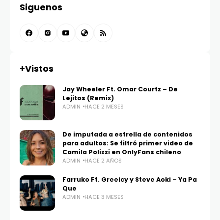
Siguenos
+Vistos
Jay Wheeler Ft. Omar Courtz – De
Lejitos (Remix)
ADMIN
HACE 2 MESES
De imputada a estrella de contenidos
para adultos: Se filtró primer video de
Camila Polizzi en OnlyFans chileno
ADMIN
HACE 2 AÑOS
Farruko Ft. Greeicy y Steve Aoki – Ya Pa
Que
ADMIN
HACE 3 MESES