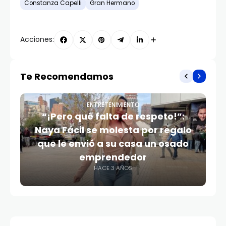
Constanza Capelli
Gran Hermano
Acciones:
Te Recomendamos
ENTRETENIMIENTO
“¡Pero qué falta de respeto!”:
Naya Fácil se molesta por regalo
que le envió a su casa un osado
emprendedor
HACE 3 AÑOS