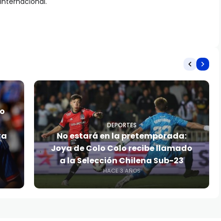
internacional.
do
DEPORTES
ta
No estará en la pretemporada:
Joya de Colo Colo recibe llamado
a la Selección Chilena Sub-23
HACE 3 AÑOS