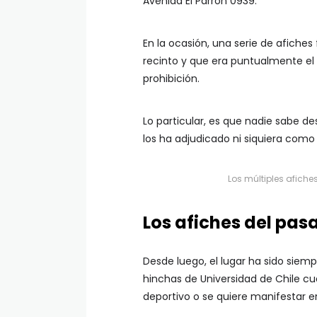
Avenida El Parrón 0939.
En la ocasión, una serie de afiche
recinto y que era puntualmente e
prohibición.
Lo particular, es que nadie sabe d
los ha adjudicado ni siquiera com
Los múltiples afich
Los afiches del pas
Desde luego, el lugar ha sido siem
hinchas de Universidad de Chile 
deportivo o se quiere manifestar en