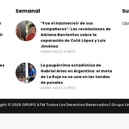
Semanal
Su
a
“Fue el hazmerreír de sus
Obt
compañeros”: Las revelaciones de
ir
Adriana Barrientos sobre la
separación de Coté López y Luis
Jiménez
ADMIN
HACE 3 AÑOS
les
La paupérrima estadística de
Gabriel Arias en Argentina: el meta
de La Roja no ve una en las tandas
de penales
ADMIN
HACE 3 AÑOS
ght © 2026 GRUPO ATM Todos Los Derechos Reservados | Grupo Li