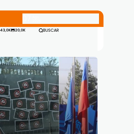
07
Ago
2026
43,0K
20,0K
BUSCAR