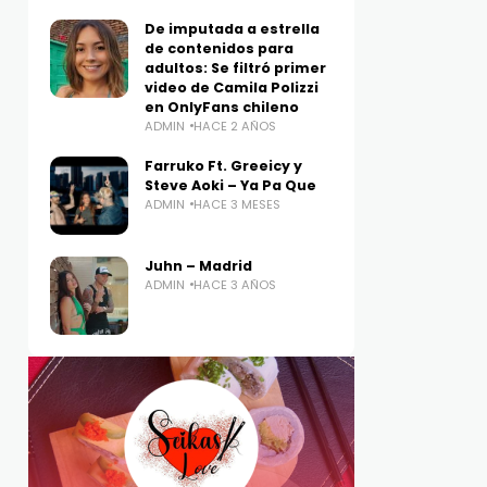
De imputada a estrella
de contenidos para
adultos: Se filtró primer
video de Camila Polizzi
en OnlyFans chileno
ADMIN
HACE 2 AÑOS
Farruko Ft. Greeicy y
Steve Aoki – Ya Pa Que
ADMIN
HACE 3 MESES
Juhn – Madrid
ADMIN
HACE 3 AÑOS