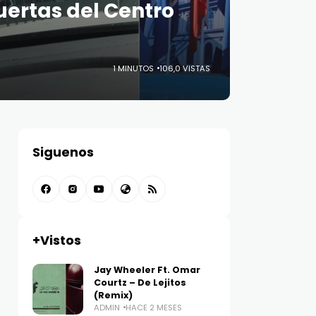
uertas del Centro
1 MINUTOS
106,0 VISTAS
Siguenos
+Vistos
Jay Wheeler Ft. Omar
Courtz – De Lejitos
(Remix)
ADMIN
HACE 2 MESES