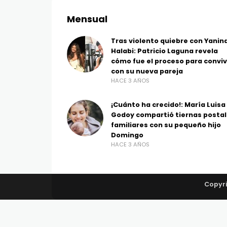
Mensual
Tras violento quiebre con Yanin
Halabi: Patricio Laguna revela
cómo fue el proceso para conviv
con su nueva pareja
HACE 3 AÑOS
¡Cuánto ha crecido!: María Luisa
Godoy compartió tiernas posta
familiares con su pequeño hijo
Domingo
HACE 3 AÑOS
Copyri