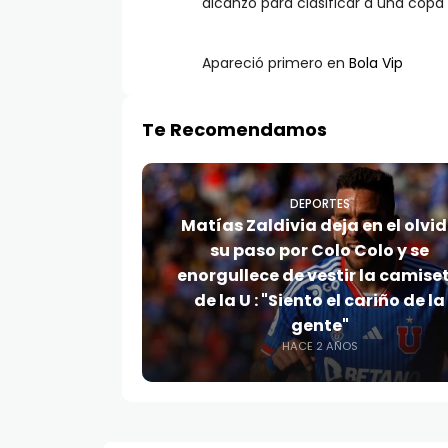
alcanzó para clasificar a una copa 
Apareció primero en
Bola Vip
Te Recomendamos
DEPORTES
Matías Zaldivia deja en el olvi
su paso por Colo Colo y se
enorgullece de vestir la camise
de la U : "Siento el cariño de la
gente"
HACE 2 AÑOS