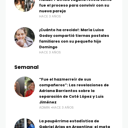
fue el proceso para convivir con su
nueva pareja
HACE 3 AÑOS
¡Cuánto ha crecido!: María Luisa
Godoy compartió tiernas postales
familiares con su pequeño hijo
Domingo
HACE 3 AÑOS
Semanal
“Fue el hazmerreír de sus
compañeros”: Las revelaciones de
Adriana Barrientos sobre la
separación de Coté López y Luis
Jiménez
ADMIN
HACE 3 AÑOS
La paupérrima estadística de
Gabriel Arias en Argentina: el meta