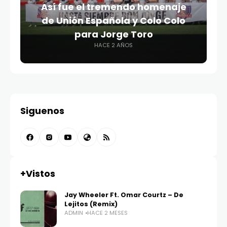
Así fue el tremendo homenaje
de Unión Española y Colo Colo
para Jorge Toro
HACE 2 AÑOS
Siguenos
+Vistos
Jay Wheeler Ft. Omar Courtz – De
Lejitos (Remix)
ADMIN
HACE 2 MESES