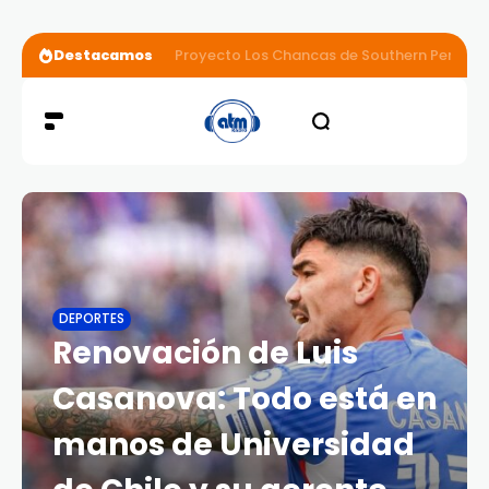
Destacamos
Proyecto Los Chancas de Southern Perú for
DEPORTES
Renovación de Luis
Casanova: Todo está en
manos de Universidad