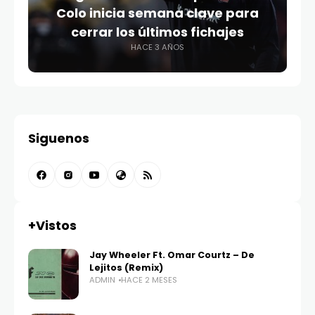
Colo inicia semana clave para
cerrar los últimos fichajes
HACE 3 AÑOS
Siguenos
+Vistos
Jay Wheeler Ft. Omar Courtz – De
Lejitos (Remix)
ADMIN
HACE 2 MESES