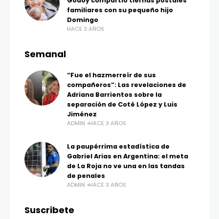
Godoy compartió tiernas postales
familiares con su pequeño hijo
Domingo
HACE 3 AÑOS
Semanal
“Fue el hazmerreír de sus
compañeros”: Las revelaciones de
Adriana Barrientos sobre la
separación de Coté López y Luis
Jiménez
ADMIN
HACE 3 AÑOS
La paupérrima estadística de
Gabriel Arias en Argentina: el meta
de La Roja no ve una en las tandas
de penales
ADMIN
HACE 3 AÑOS
Suscribete