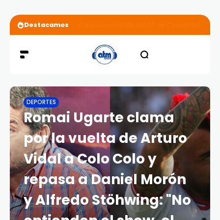
Destacamos
Pura buena onda del DT de Coquimbo Unido: 
DEPORTES
Romai Ugarte clama
por la vuelta de Arturo
Vidal a Colo Colo y
repasa a Daniel Morón
y Alfredo Stöhwing: "No